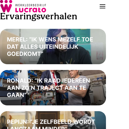
Ervaringsverhalen
MEREL: “IK WENS MEZELF TOE
DAT ALLES UITEINDELIJK
GOEDKOMT”
RONALD: “IK RAAD IEDEREEN
AAN ZO’N TRAJECT AAN TE
GAAN”
PEPIJN: “JE ZELFBEELD WORDT
LANGZAAM MINDER”