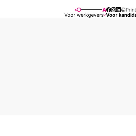
A
Prin
A
Voor werkgevers
Voor kandid