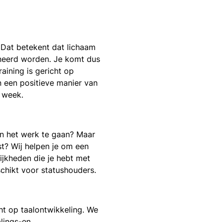
. Dat betekent dat lichaam
neerd worden. Je komt dus
training is gericht op
 een positieve manier van
r week.
an het werk te gaan? Maar
st? Wij helpen je om een
lijkheden die je hebt met
schikt voor statushouders.
cht op taalontwikkeling. We
lings-en