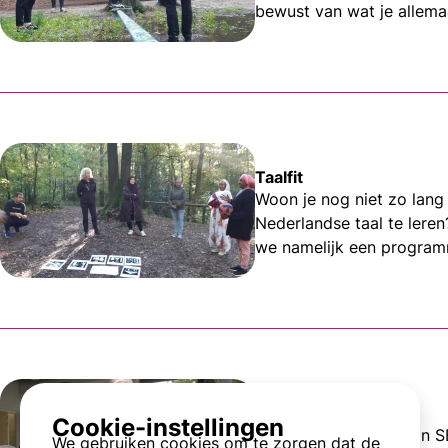
bewust van wat je allemaa
Taalfit
Woon je nog niet zo lang 
Nederlandse taal te leren
we namelijk een programma
Hoe werkt dat?
Cookie-instellingen
In het WERK-portal van SB
We gebruiken cookies om te zorgen dat de