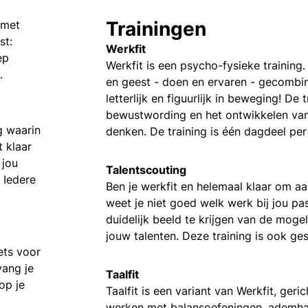
Trainingen
 met
st:
Werkfit
ep
Werkfit is een psycho-fysieke training
.
en geest - doen en ervaren - gecombi
letterlijk en figuurlijk in beweging! De 
bewustwording en het ontwikkelen van
g waarin
denken. De training is één dagdeel pe
t klaar
 jou
Talentscouting
 Iedere
Ben je werkfit en helemaal klaar om a
weet je niet goed welk werk bij jou pa
duidelijk beeld te krijgen van de moge
jouw talenten. Deze training is ook ge
ets voor
vang je
Taalfit
op je
Taalfit is een variant van Werkfit, geri
werken met balansoefeningen, ademha