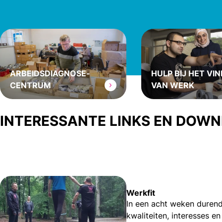
ARBEIDSDIAGNOSE­
HULP BIJ HET VI
CENTRUM
VAN WERK
INTERESSANTE LINKS EN DOW
Werkfit
In een acht weken durende
kwaliteiten, interesses en