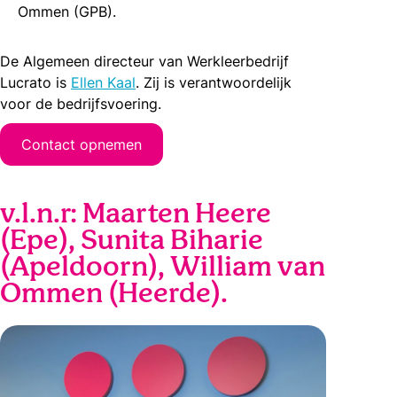
Ommen (GPB).
De Algemeen directeur van Werkleerbedrijf
Lucrato is
Ellen Kaal
. Zij is verantwoordelijk
voor de bedrijfsvoering.
Contact opnemen
v.l.n.r: Maarten Heere
(Epe), Sunita Biharie
(Apeldoorn), William van
Ommen (Heerde).