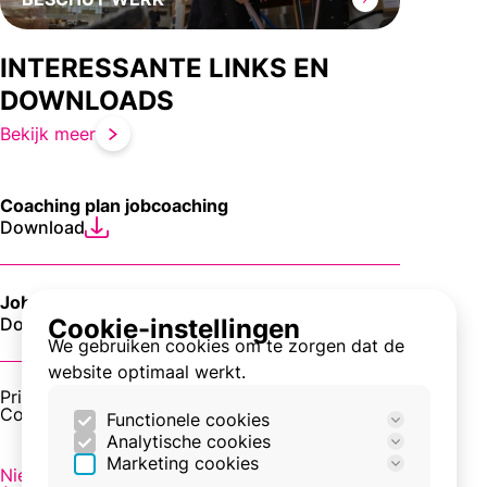
INTERESSANTE LINKS EN
DOWNLOADS
Bekijk meer
Coaching plan jobcoaching
Download
Jobcoaching verantwoordingsrapportage
Cookie-instellingen
Download
We gebruiken cookies om te zorgen dat de
website optimaal werkt.
Privacy en cookies
Cookie-instellingen
Functionele cookies
Analytische cookies
Deze cookies zijn nodig om de site goed te
Marketing cookies
laten werken.
Deze cookies worden gebruikt om het
Nieuws