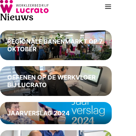
Nieuws
REGIONALE BANENMARKT OP 7
OKTOBER
OEFENEN OP DE WERKVLOER
BIJ LUCRATO
JAARVERSLAG 2024