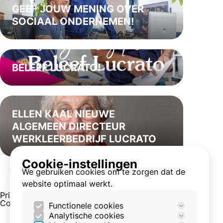
GEEF JOUW MENING OVER
SOCIAAL ONDERNEMEN!
BELEEF LUCRATO!
ELLEN KAAL NIEUWE
ALGEMEEN DIRECTEUR
WERKLEERBEDRIJF LUCRATO
Cookie-instellingen
We gebruiken cookies om te zorgen dat de
←
Pagina 4 van 9
→
website optimaal werkt.
Privacy en cookies
Cookie-instellingen
Functionele cookies
Analytische cookies
Deze cookies zijn nodig om de site goed te