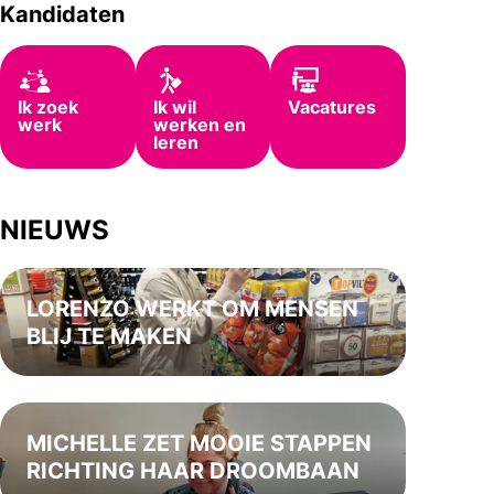
Kandidaten
Ik zoek
Ik wil
Vacatures
werk
werken en
leren
NIEUWS
LORENZO WERKT OM MENSEN
BLIJ TE MAKEN
MICHELLE ZET MOOIE STAPPEN
RICHTING HAAR DROOMBAAN