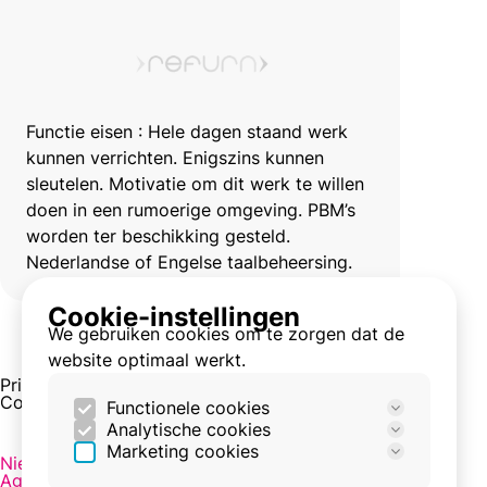
Functie eisen : Hele dagen staand werk
kunnen verrichten. Enigszins kunnen
sleutelen. Motivatie om dit werk te willen
doen in een rumoerige omgeving. PBM’s
worden ter beschikking gesteld.
Nederlandse of Engelse taalbeheersing.
Cookie-instellingen
We gebruiken cookies om te zorgen dat de
←
Pagina 3 van 11
→
website optimaal werkt.
Privacy en cookies
Cookie-instellingen
Functionele cookies
Analytische cookies
Deze cookies zijn nodig om de site goed te
Marketing cookies
laten werken.
Deze cookies worden gebruikt om het
Nieuws
Agenda
gedrag van bezoekers op de site te meten.
Deze cookies worden gebruikt om een