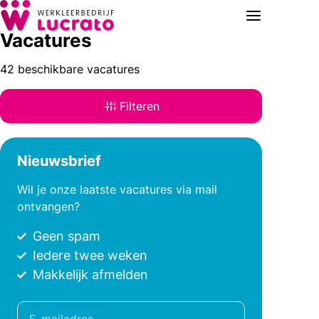
Vacatures
42 beschikbare vacatures
Filteren
Nieuwsbrief
Wil je onze laatste vacatures via mail
ontvangen?
Geen spam
Iedere twee weken
Makkelijk afmelden