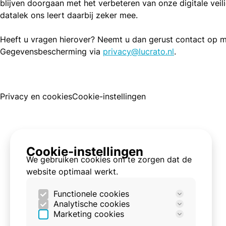
blijven doorgaan met het verbeteren van onze digitale veil
datalek ons leert daarbij zeker mee.
Heeft u vragen hierover? Neemt u dan gerust contact op m
Gegevensbescherming via
privacy@lucrato.nl
.
Privacy en cookies
Cookie-instellingen
Cookie-instellingen
We gebruiken cookies om te zorgen dat de
website optimaal werkt.
Functionele cookies
Analytische cookies
Deze cookies zijn nodig om de site goed
Marketing cookies
te laten werken.
Deze cookies worden gebruikt om het