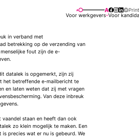
A
Prin
A
Voor werkgevers
Voor kandid
reuk in verband met
had betrekking op de verzending van
enselijke fout zijn de e-
even.
t datalek is opgemerkt, zijn zij
 het betreffende e-mailbericht te
 en laten weten dat zij met vragen
evensbescherming. Van deze inbreuk
egevens.
et vaandel staan en heeft dan ook
alek zo klein mogelijk te maken. Een
at is precies wat er nu is gebeurd. We