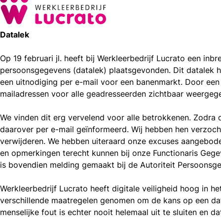
Datalek
Op 19 februari jl. heeft bij Werkleerbedrijf Lucrato een inb
persoonsgegevens (datalek) plaatsgevonden. Dit datalek 
een uitnodiging per e-mail voor een banenmarkt. Door een m
mailadressen voor alle geadresseerden zichtbaar weergeg
We vinden dit erg vervelend voor alle betrokkenen. Zodra di
daarover per e-mail geïnformeerd. Wij hebben hen verzocht
verwijderen. We hebben uiteraard onze excuses aangeboden
en opmerkingen terecht kunnen bij onze Functionaris Geg
is bovendien melding gemaakt bij de Autoriteit Persoonsg
Werkleerbedrijf Lucrato heeft digitale veiligheid hoog in h
verschillende maatregelen genomen om de kans op een dat
menselijke fout is echter nooit helemaal uit te sluiten en d